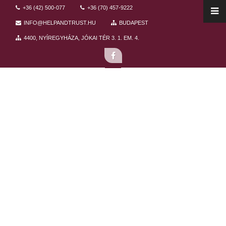
asdasd
+36 (42) 500-077
+36 (70) 457-9222
,
INFO@HELPANDTRUST.HU
BUDAPEST
4400, NYÍREGYHÁZA, JÓKAI TÉR 3. 1. EM. 4.