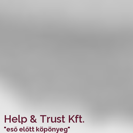
H
e
l
p
&
T
r
u
s
t
K
f
t
.
"
e
s
ő
e
l
ő
t
t
k
ö
p
ö
n
y
e
g
"